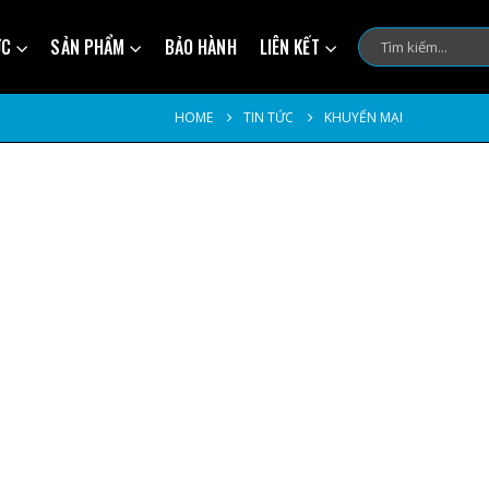
ỨC
SẢN PHẨM
BẢO HÀNH
LIÊN KẾT
HOME
TIN TỨC
KHUYẾN MẠI