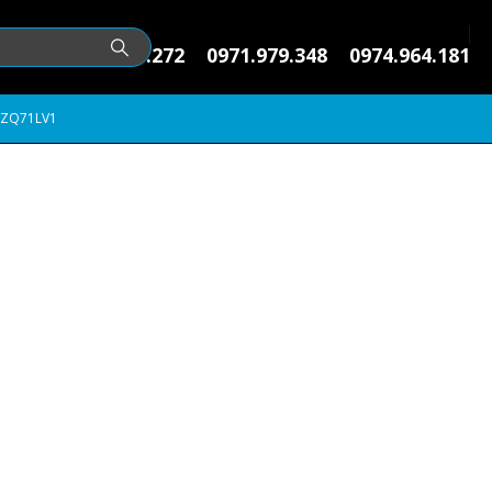
0974.145.272
0971.979.348
0974.964.181
RZQ71LV1