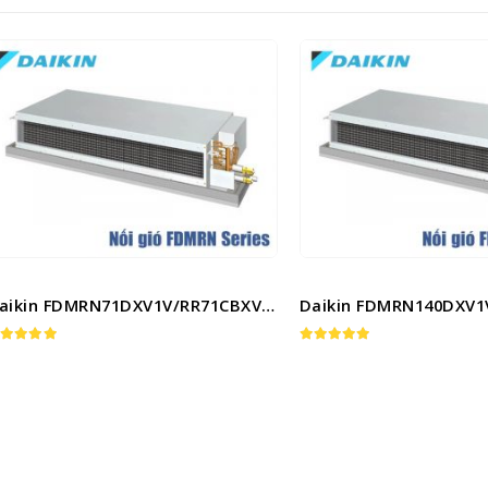
Tìm hiều về máy điều
Tìm hiều về m
20
20
hòa Daikin FTF35UV1V
hòa Daikin F
Th3
Th3
Điều hòa Daikin FTF35UV1V là
Điều hòa Daikin 
một trong những dòng sản
một trong những 
phẩm 12000Btu 1 chiều tiêu
phẩm 12000Btu 1 
chuẩn bán chạy nhất ở...
chuẩn bán chạy nhấ
Daikin FDMRN140DXV1V/RR140DBXY1V
Daikin FDBRN25DXV1V
read more
read more
.00
out of 5
5.00
out of 5