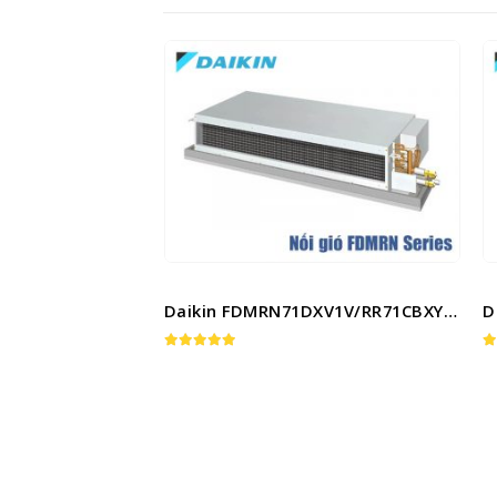
Daikin FDMRN71DXV1V/RR71CBXY1V
Daikin FDMRN71DXV1V/RR71CBXV1V
5.00
out of 5
5