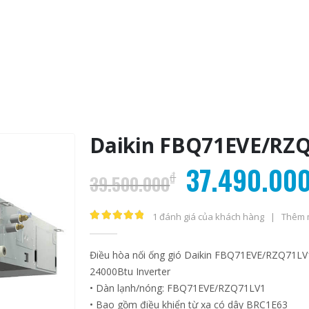
Daikin FBQ71EVE/RZ
Giá
37.490.00
₫
39.500.000
gốc
là:
1
đánh giá của khách hàng
|
Thêm 
5.00
out of 5
39.500.00
Điều hòa nối ống gió Daikin FBQ71EVE/RZQ71LV1
24000Btu Inverter
Điều hòa Daikin với giải
Điều hòa Daiki
03
03
• Dàn lạnh/nóng: FBQ71EVE/RZQ71LV1
pháp chống biến đổi khí
pháp chống biê
• Bao gồm điều khiển từ xa có dây BRC1E63
hậu
hậu
Th9
Th9