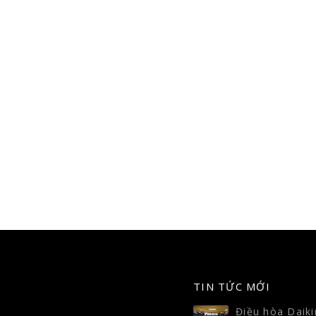
3 công nghệ nổi bật trên
3 công nghệ nổ
10
10
máy điều hòa không khí
máy điều hòa 
2020
2020
Th3
Th3
Những chiếc máy điều hòa đã
Những chiếc máy 
trở nên phổ biến hơn rất nhiều
trở nên phổ biến h
so với cách đây 10 năm và...
so với cách đây 10
read more
read more
TIN TỨC MỚI
Điều hòa Daikin