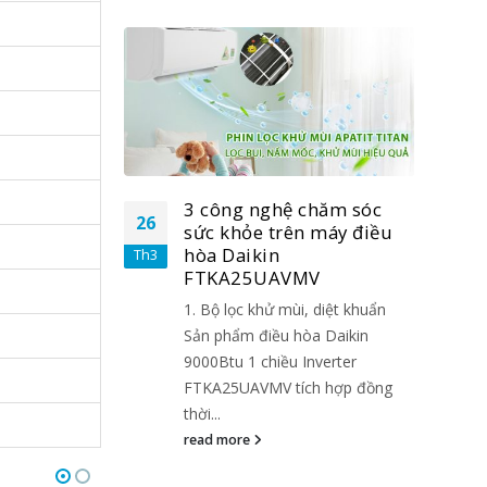
chăm sóc
3 công nghệ chăm sóc
26
26
 máy điều
sức khỏe trên máy điều
hòa Daikin
Th3
Th3
V
FTKA25UAVMV
 diệt khuẩn
1. Bộ lọc khử mùi, diệt khuẩn
a Daikin
Sản phẩm điều hòa Daikin
nverter
9000Btu 1 chiều Inverter
h hợp đồng
FTKA25UAVMV tích hợp đồng
thời...
read more