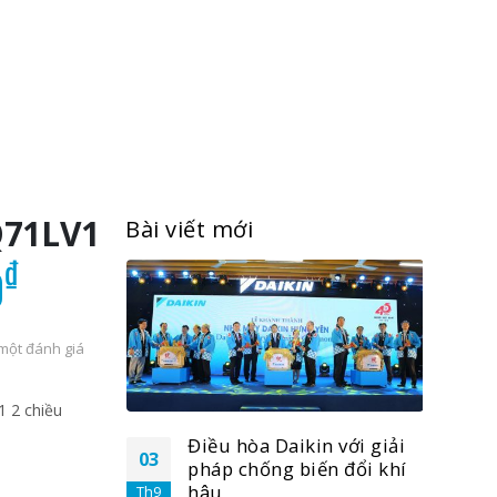
Q71LV1
Bài viết mới
Giá
₫
0
hiện
tại
một đánh giá
0₫.
là:
 2 chiều
37.490.000₫.
n với giải
Điều hòa Daikin với giải
03
03
́n đổi khí
pháp chống biến đổi khí
hậu
Th9
Th9