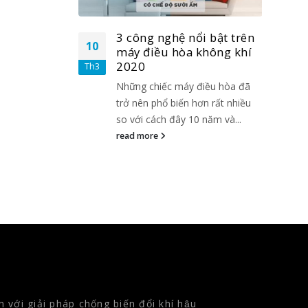
i bật trên
3 công nghệ nổi bật trên
10
10
không khí
máy điều hòa không khí
2020
Th3
Th3
điều hòa đã
Những chiếc máy điều hòa đã
ơn rất nhiều
trở nên phổ biến hơn rất nhiều
 năm và...
so với cách đây 10 năm và...
read more
 với giải pháp chống biến đổi khí hậu