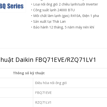
• Loại nối ống gió 2 chiều lạnh/sưởi Inverter
Được nhiều người tiêu dùng ưa
Được nhiều người 
• Công suất lạnh 24000 BTU
thích sử dụng, so với các dòng
thích sử dụng, so
• Môi chất làm lạnh (gas) R410A, Điện 1 pha
điều hòa khác,
điều hòa Daikin
...
điều hòa khác,
đi
• Sản xuất tại Thái Lan
read more
read more
• Bảo hành 12 tháng, 5 năm máy nén khí
thuật Daikin FBQ71EVE/RZQ71LV1
3 dòng sản phẩm điều
3 dòng sản p
Thông số kỹ thuật
21
21
hòa Daikin bán chạy nhất
hòa Daikin bá
năm 2020
năm 2020
Th8
Th8
Điều hòa nối ống gió
Nói tới thương hiệu Daikin, hầu
Nói tới thương hiệ
FBQ71EVE
hết người tiêu dùng Việt Nam đã
hết người tiêu dù
không còn lạ lẫm gì về một...
không còn lạ lẫm g
RZQ71LV1
read more
read more