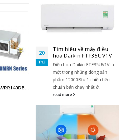
áy điều
Tìm hiều về máy điều
20
20
TF35UV1V
hòa Daikin FTF35UV1V
Th3
Th3
FTF35UV1V là
Điều hòa Daikin FTF35UV1V là
dòng sản
một trong những dòng sản
chiều tiêu
phẩm 12000Btu 1 chiều tiêu
t ở...
chuẩn bán chạy nhất ở...
/RNV25BV1V
Daikin FDBRN50DXV1V/RNV50BV1V
read more
5.00
out of 5
5.00
o