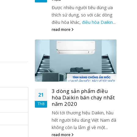
tiêu dùng ưa
Được nhiều người tiêu dùng ưa
 với các dòng
thích sử dụng, so với các dòng
ều hòa Daikin
...
điều hòa khác,
điều hòa Daikin
...
read more
hẩm điều
3 dòng sản phẩm điều
21
21
n chạy nhất
hòa Daikin bán chạy nhất
năm 2020
Th8
Th8
u Daikin, hầu
Nói tới thương hiệu Daikin, hầu
ng Việt Nam đã
hết người tiêu dùng Việt Nam đã
ì về một...
không còn lạ lẫm gì về một...
read more