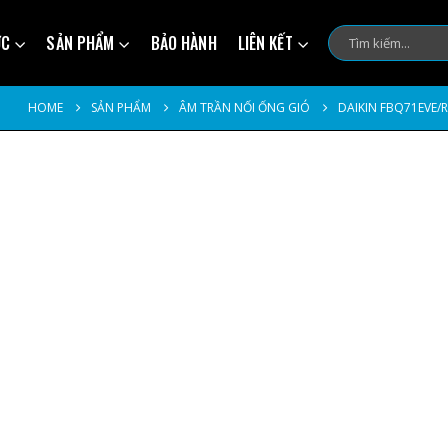
ỨC
SẢN PHẨM
BẢO HÀNH
LIÊN KẾT
HOME
SẢN PHẨM
ÂM TRẦN NỐI ỐNG GIÓ
DAIKIN FBQ71EVE/