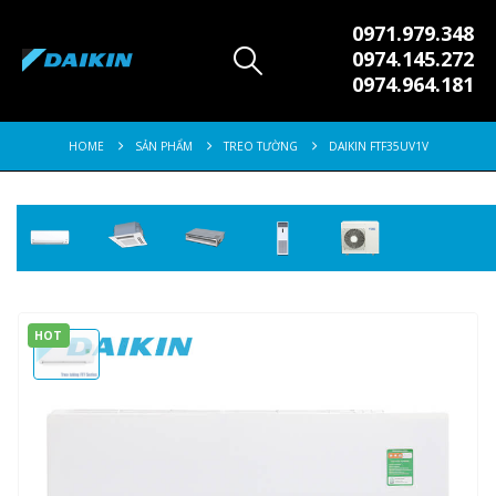
0971.979.348
0974.145.272
0974.964.181
HOME
SẢN PHẨM
TREO TƯỜNG
DAIKIN FTF35UV1V
HOT