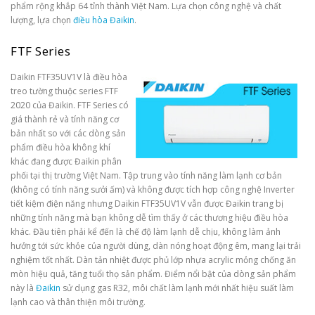
phẩm rộng khắp 64 tỉnh thành Việt Nam. Lựa chọn công nghệ và chất
lượng, lựa chọn
điều hòa Đaikin
.
FTF Series
Daikin FTF35UV1V là điều hòa
treo tường thuộc series FTF
2020 của Đaikin. FTF Series có
giá thành rẻ và tính năng cơ
bản nhất so với các dòng sản
phẩm điều hòa không khí
khác đang được Đaikin phân
phối tại thị trường Việt Nam. Tập trung vào tính năng làm lạnh cơ bản
(không có tính năng sưởi ấm) và không được tích hợp công nghệ Inverter
tiết kiệm điện năng nhưng Daikin FTF35UV1V vẫn được Đaikin trang bị
những tính năng mà bạn không dễ tìm thấy ở các thương hiệu điều hòa
khác. Đầu tiên phải kể đến là chế độ làm lạnh dễ chịu, không làm ảnh
hưởng tới sức khỏe của người dùng, dàn nóng hoạt động êm, mang lại trải
nghiệm tốt nhất. Dàn tản nhiệt được phủ lớp nhựa acrylic mỏng chống ăn
mòn hiệu quả, tăng tuổi thọ sản phẩm. Điểm nổi bật của dòng sản phẩm
này là
Đaikin
sử dụng gas R32, môi chất làm lạnh mới nhất hiệu suất làm
lạnh cao và thân thiện môi trường.