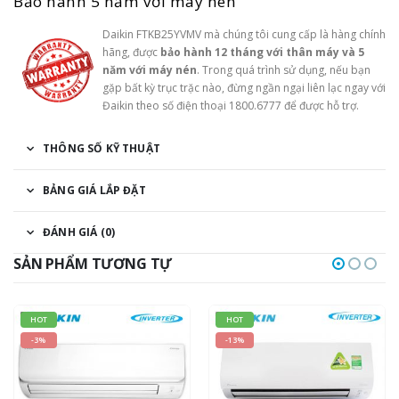
Bảo hành 5 năm với máy nén
Daikin FTKB25YVMV mà chúng tôi cung cấp là hàng chính
hãng, được
bảo hành 12 tháng với thân máy và 5
năm với máy nén
. Trong quá trình sử dụng, nếu bạn
gặp bất kỳ trục trặc nào, đừng ngần ngại liên lạc ngay với
Đaikin theo số điện thoại 1800.6777 để được hỗ trợ.
THÔNG SỐ KỸ THUẬT
BẢNG GIÁ LẮP ĐẶT
ĐÁNH GIÁ (0)
SẢN PHẨM TƯƠNG TỰ
HOT
HOT
-3%
-13%