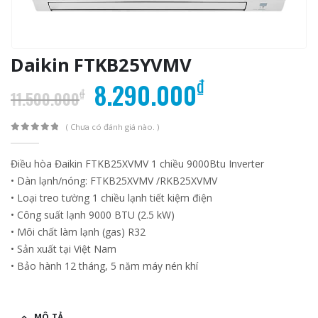
Daikin FTKB25YVMV
Giá
Giá
₫
8.290.000
₫
11.500.000
gốc
hiện
là:
tại
( Chưa có đánh giá nào. )
0
out of 5
11.500.000₫.
là:
Điều hòa Đaikin FTKB25XVMV 1 chiều 9000Btu Inverter
8.290.000₫
• Dàn lạnh/nóng: FTKB25XVMV /RKB25XVMV
• Loại treo tường 1 chiều lạnh tiết kiệm điện
• Công suất lạnh 9000 BTU (2.5 kW)
• Môi chất làm lạnh (gas) R32
• Sản xuất tại Việt Nam
• Bảo hành 12 tháng, 5 năm máy nén khí
MÔ TẢ