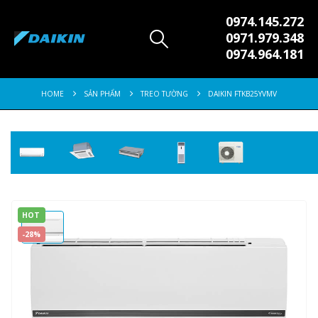
0974.145.272
0971.979.348
0974.964.181
HOME
SẢN PHẨM
TREO TƯỜNG
DAIKIN FTKB25YVMV
HOT
-28%