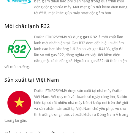
bật, giảm thiểu hao phí điện năng trong quá trình khởi
động động cơ của máy. Một mặt giúp tiết kiệm điện năng
tới 65%, mặt khác giúp máy hoạt động êm hơn.
Môi chất lạnh R32
Daikin FTKB25YVMV sử dụng
gas R32
là môi chất làm
lạnh mới nhất hiện tại. Gas R32 đem đến hiệu suất làm
lạnh cao hơn khoảng 1.6 lần so với gas R410A, gấp 6.1
lần so với gas R22, đồng nghĩa với việc tiết kiệm điện
năng một cách đáng kể. Ngoài ra, gas R32 rất thân thiện
với môi trường.
Sản xuất tại Việt Nam
Daikin FTKB25YVMV được sản xuất tại nhà máy Đaikin
Việt Nam. Với quy mô và doanh số ngày càng lớn, Đaikin
hiện tại có rất nhiều nhà máy bố trí khắp nơi trên thế giới
và sản phẩm sản xuất tại Việt Nam chủ yếu phục vụ cho
thị trường trong nước và xuất khẩu ra Đông Nam Á trong
tương lai gần.