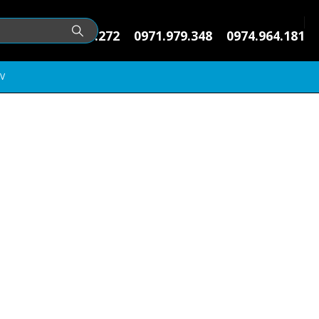
0974.145.272
0971.979.348
0974.964.181
V