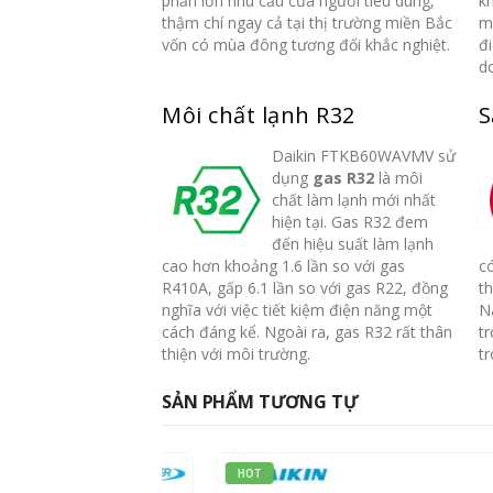
phần lớn nhu cầu của người tiêu dùng,
kh
thậm chí ngay cả tại thị trường miền Bắc
m
vốn có mùa đông tương đối khắc nghiệt.
đ
do
Môi chất lạnh R32
S
Daikin FTKB60WAVMV sử
dụng
gas R32
là môi
chất làm lạnh mới nhất
hiện tại. Gas R32 đem
đến hiệu suất làm lạnh
cao hơn khoảng 1.6 lần so với gas
có
R410A, gấp 6.1 lần so với gas R22, đồng
th
nghĩa với việc tiết kiệm điện năng một
N
cách đáng kể. Ngoài ra, gas R32 rất thân
t
thiện với môi trường.
tr
SẢN PHẨM TƯƠNG TỰ
HOT