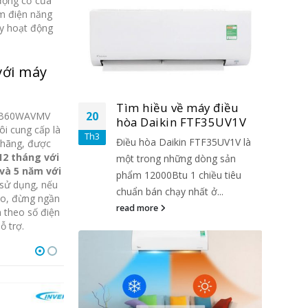
 động cơ của
ệm điện năng
áy hoạt động
với máy
áy điều
Tìm hiều về máy điều
20
20
KB60WAVMV
TF35UV1V
hòa Daikin FTF35UV1V
ôi cung cấp là
Th3
Th3
FTF35UV1V là
Điều hòa Daikin FTF35UV1V là
 hãng, được
12 tháng với
dòng sản
một trong những dòng sản
và 5 năm với
chiều tiêu
phẩm 12000Btu 1 chiều tiêu
 sử dụng, nếu
t ở...
chuẩn bán chạy nhất ở...
ào, đừng ngần
read more
n theo số điện
ỗ trợ.
HOT
HOT