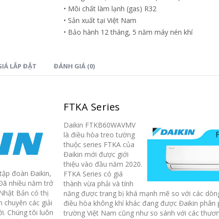
• Môi chất làm lạnh (gas) R32
Được nhiều người tiêu dùng ưa
Được nhiều người 
• Sản xuất tại Việt Nam
thích sử dụng, so với các dòng
thích sử dụng, so
• Bảo hành 12 tháng, 5 năm máy nén khí
điều hòa khác,
điều hòa Daikin
...
điều hòa khác,
đi
read more
read more
IÁ LẮP ĐẶT
ĐÁNH GIÁ (0)
FTKA Series
Daikin FTKB60WAVMV
là điều hòa treo tường
3 dòng sản phẩm điều
3 dòng sản p
thuộc series FTKA của
21
21
Đaikin mới được giới
hòa Daikin bán chạy nhất
hòa Daikin bá
thiệu vào đầu năm 2020.
năm 2020
năm 2020
Th8
Th8
tập đoàn Đaikin,
FTKA Series có giá
Nói tới thương hiệu Daikin, hầu
Nói tới thương hiệ
 Đã nhiều năm trở
thành vừa phải và tính
hết người tiêu dùng Việt Nam đã
hết người tiêu dù
 Nhật Bản có thị
năng được trang bị khá mạnh mẽ so với các dò
n chuyên các giải
điều hòa không khí khác đang được Đaikin phân ph
không còn lạ lẫm gì về một...
không còn lạ lẫm g
i. Chúng tôi luôn
trường Việt Nam cũng như so sánh với các thươn
read more
read more