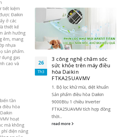
n
 tiết kiệm
được Đaikin
hấy ở các
à thiết kế
làm ảnh hưởng
ng êm, mang
lớp nhựa
họ sản phẩm.
 dụng gas
chăm sóc
3 công nghệ chăm sóc
26
26
ạnh cao và
 máy điều
sức khỏe trên máy điều
hòa Daikin
Th3
Th3
V
FTKA25UAVMV
 diệt khuẩn
1. Bộ lọc khử mùi, diệt khuẩn
a Daikin
Sản phẩm điều hòa Daikin
biến tần
nverter
9000Btu 1 chiều Inverter
a điều hòa
h hợp đồng
FTKA25UAVMV tích hợp đồng
 Daikin
thời...
VMV hoạt
read more
tục mà không
o phí điện năng