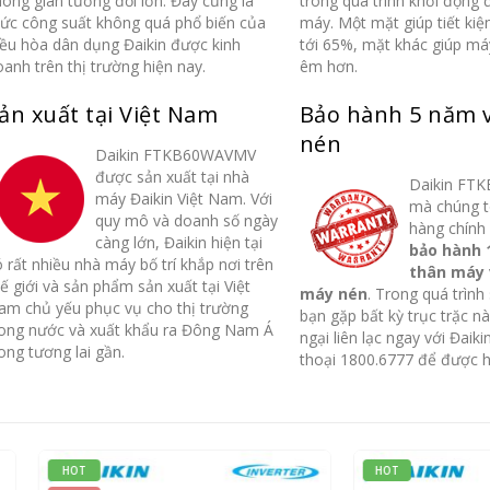
ông gian tương đối lớn. Đây cũng là
trong quá trình khởi động
ức công suất không quá phổ biến của
máy. Một mặt giúp tiết ki
iều hòa dân dụng Đaikin được kinh
tới 65%, mặt khác giúp m
anh trên thị trường hiện nay.
êm hơn.
ản xuất tại Việt Nam
Bảo hành 5 năm 
nén
Daikin FTKB60WAVMV
Tìm hiều về máy điều
Tìm hiều về m
được sản xuất tại nhà
20
20
Daikin FT
hòa Daikin FTF35UV1V
hòa Daikin F
máy Đaikin Việt Nam. Với
mà chúng t
Th3
Th3
quy mô và doanh số ngày
Điều hòa Daikin FTF35UV1V là
Điều hòa Daikin 
hàng chính
càng lớn, Đaikin hiện tại
bảo hành 
một trong những dòng sản
một trong những 
 rất nhiều nhà máy bố trí khắp nơi trên
thân máy 
phẩm 12000Btu 1 chiều tiêu
phẩm 12000Btu 1 
ế giới và sản phẩm sản xuất tại Việt
máy nén
. Trong quá trình
chuẩn bán chạy nhất ở...
chuẩn bán chạy nhấ
am chủ yếu phục vụ cho thị trường
bạn gặp bất kỳ trục trặc n
rong nước và xuất khẩu ra Đông Nam Á
read more
read more
ngại liên lạc ngay với Đaiki
ong tương lai gần.
thoại 1800.6777 để được h
HOT
HOT