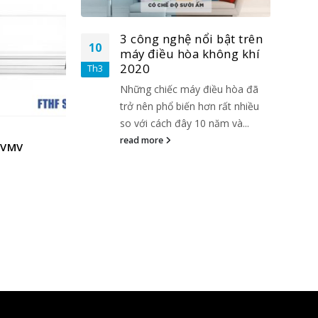
-8%
-21%
i bật trên
3 công nghệ nổi bật trên
10
10
không khí
máy điều hòa không khí
2020
Th3
Th3
điều hòa đã
Những chiếc máy điều hòa đã
ơn rất nhiều
trở nên phổ biến hơn rất nhiều
 năm và...
so với cách đây 10 năm và...
read more
Daikin FTKQ35SAVMV
Daiki
Giá
₫
Giá
5.00
out of 5
5.00
o
16.990.000
₫
18.500.000
14.500.
gốc
hiện
là:
tại
18.500.000₫.
là:
16.990.000₫.