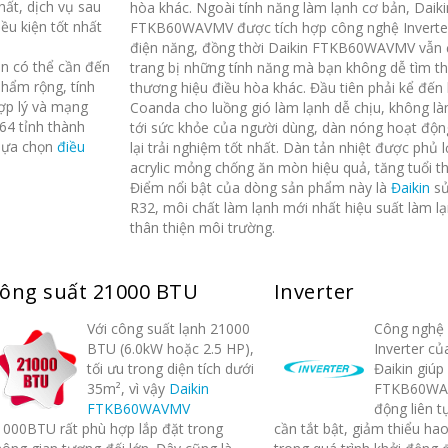
ất, dịch vụ sau
hòa khác. Ngoài tính năng làm lạnh cơ bản, Daiki
u kiện tốt nhất
FTKB60WAVMV được tích hợp công nghệ Inverter
điện năng, đồng thời Daikin FTKB60WAVMV vẫn 
n có thể cần đến
trang bị những tính năng mà bạn không dễ tìm t
phẩm rộng, tính
thương hiệu điều hòa khác. Đầu tiên phải kể đến l
ợp lý và mạng
Coanda cho luồng gió làm lạnh dễ chịu, không 
64 tỉnh thành
tới sức khỏe của người dùng, dàn nóng hoạt độ
 lựa chọn
điều
lại trải nghiệm tốt nhất. Dàn tản nhiệt được phủ 
acrylic mỏng chống ăn mòn hiệu quả, tăng tuổi t
Điểm nổi bật của dòng sản phẩm này là
Đaikin
sử
3 công nghệ chăm sóc
3 công nghệ 
26
26
R32, môi chất làm lạnh mới nhất hiệu suất làm l
sức khỏe trên máy điều
sức khỏe trên
thân thiện môi trường.
hòa Daikin
hòa Daikin
Th3
Th3
FTKA25UAVMV
FTKA25UAVM
1. Bộ lọc khử mùi, diệt khuẩn
1. Bộ lọc khử mùi,
ông suất 21000 BTU
Inverter
Sản phẩm điều hòa Daikin
Sản phẩm điều hò
Với công suất lạnh 21000
Công nghệ 
9000Btu 1 chiều Inverter
9000Btu 1 chiều I
BTU (6.0kW hoặc 2.5 HP),
Inverter củ
FTKA25UAVMV tích hợp đồng
FTKA25UAVMV tíc
tối ưu trong diện tích dưới
Đaikin giúp
thời...
thời...
35m², vì vậy
Daikin
FTKB60WA
read more
read more
FTKB60WAVMV
động liên 
1000BTU rất phù hợp lắp đặt trong
cần tắt bật, giảm thiểu ha