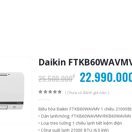
Daikin FTKB60WAVM
Giá
22.990.00
₫
25.500.000
gốc
là:
( Chưa có đánh giá nào. )
0
out of 5
25.500.00
Điều hòa Đaikin FTKB60WAVMV 1 chiều 21000Btu
• Dàn lạnh/nóng: FTKB60WAVMV/RKB60WAVMV
Điều hòa Daikin với giải
Điều hòa Daiki
03
03
• Loại treo tường 1 chiều lạnh tiết kiệm điện
pháp chống biến đổi khí
pháp chống biê
• Công suất lạnh 21000 BTU (6.0 kW)
hậu
hậu
Th9
Th9