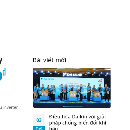
V
Bài viết mới
Giá
₫
0
hiện
tại
0₫.
là:
 Inverter
22.990.000₫.
n với giải
Điều hòa Daikin với giải
03
03
́n đổi khí
pháp chống biến đổi khí
hậu
Th9
Th9