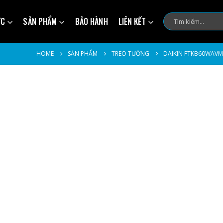
ỨC
SẢN PHẨM
BẢO HÀNH
LIÊN KẾT
HOME
SẢN PHẨM
TREO TƯỜNG
DAIKIN FTKB60WAVM