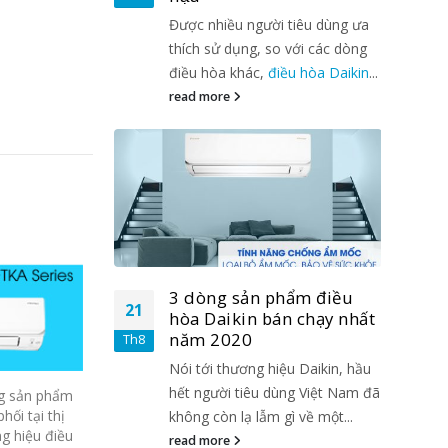
tiêu dùng ưa
Được nhiều người tiêu dùng ưa
 với các dòng
thích sử dụng, so với các dòng
ều hòa Daikin
...
điều hòa khác,
điều hòa Daikin
...
read more
hẩm điều
3 dòng sản phẩm điều
21
21
n chạy nhất
hòa Daikin bán chạy nhất
năm 2020
Th8
Th8
u Daikin, hầu
Nói tới thương hiệu Daikin, hầu
ng Việt Nam đã
hết người tiêu dùng Việt Nam đã
ng sản phẩm
ối tại thị
ì về một...
không còn lạ lẫm gì về một...
g hiệu điều
read more