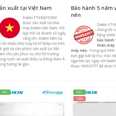
ản xuất tại Việt Nam
Bảo hành 5 năm 
nén
Daikin FTKB60YVMV
được sản xuất tại nhà
Daikin FT
máy Đaikin Việt Nam. Với
chúng tôi c
quy mô và doanh số ngày
hàng chính
càng lớn, Đaikin hiện tại
Tìm hiều về máy điều
Tìm hiều về m
bảo hành 
20
20
 rất nhiều nhà máy bố trí khắp nơi trên
thân máy 
hòa Daikin FTF35UV1V
hòa Daikin F
ế giới và sản phẩm sản xuất tại Việt
máy nén
. Trong quá trình
Th3
Th3
Điều hòa Daikin FTF35UV1V là
Điều hòa Daikin 
am chủ yếu phục vụ cho thị trường
bạn gặp bất kỳ trục trặc n
rong nước và xuất khẩu ra Đông Nam Á
một trong những dòng sản
một trong những 
ngại liên lạc ngay với Đaiki
ong tương lai gần.
phẩm 12000Btu 1 chiều tiêu
phẩm 12000Btu 1 
thoại 1800.6777 để được h
chuẩn bán chạy nhất ở...
chuẩn bán chạy nhấ
read more
read more
HOT
HOT
-15%
-8%