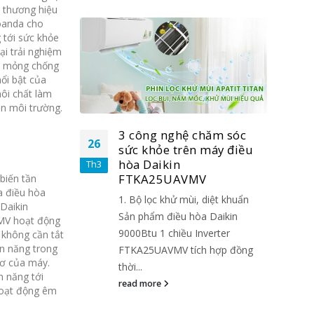
 thương hiệu
Coanda cho
 tới sức khỏe
i trải nghiệm
ic mỏng chống
ổi bật của
ôi chất làm
ện môi trường.
chăm sóc
3 công nghệ chăm sóc
26
26
 máy điều
sức khỏe trên máy điều
hòa Daikin
Th3
Th3
V
FTKA25UAVMV
biến tần
a điều hòa
 diệt khuẩn
1. Bộ lọc khử mùi, diệt khuẩn
 Daikin
a Daikin
Sản phẩm điều hòa Daikin
V hoạt động
nverter
9000Btu 1 chiều Inverter
 không cần tắt
ện năng trong
h hợp đồng
FTKA25UAVMV tích hợp đồng
cơ của máy.
thời...
n năng tới
read more
hoạt động êm