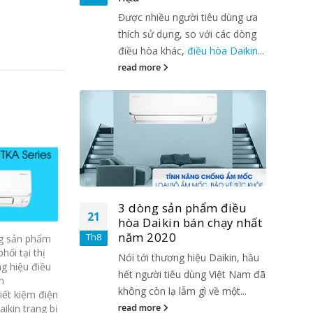
tiêu dùng ưa
Được nhiều người tiêu dùng ưa
 với các dòng
thích sử dụng, so với các dòng
ều hòa Daikin
...
điều hòa khác,
điều hòa Daikin
...
read more
hẩm điều
3 dòng sản phẩm điều
21
21
n chạy nhất
hòa Daikin bán chạy nhất
năm 2020
Th8
Th8
ng sản phẩm
ối tại thị
u Daikin, hầu
Nói tới thương hiệu Daikin, hầu
g hiệu điều
ng Việt Nam đã
hết người tiêu dùng Việt Nam đã
n
ì về một...
không còn lạ lẫm gì về một...
iết kiệm điện
read more
ikin trang bị