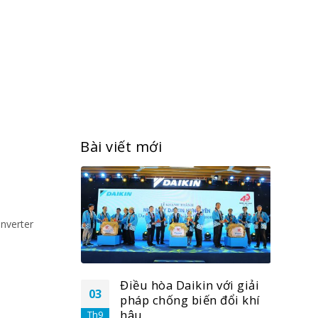
Bài viết mới
nverter
n với giải
Điều hòa Daikin với giải
03
03
́n đổi khí
pháp chống biến đổi khí
hậu
Th9
Th9