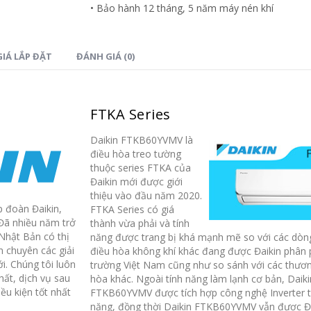
• Bảo hành 12 tháng, 5 năm máy nén khí
Được nhiều người tiêu dùng ưa
Được nhiều người 
thích sử dụng, so với các dòng
thích sử dụng, so
điều hòa khác,
điều hòa Daikin
...
điều hòa khác,
đi
IÁ LẮP ĐẶT
ĐÁNH GIÁ (0)
read more
read more
FTKA Series
Daikin FTKB60YVMV là
điều hòa treo tường
thuộc series FTKA của
Đaikin mới được giới
thiệu vào đầu năm 2020.
3 dòng sản phẩm điều
3 dòng sản p
 đoàn Đaikin,
FTKA Series có giá
21
21
hòa Daikin bán chạy nhất
hòa Daikin bá
 Đã nhiều năm trở
thành vừa phải và tính
năm 2020
năm 2020
Th8
Th8
 Nhật Bản có thị
năng được trang bị khá mạnh mẽ so với các dò
n chuyên các giải
điều hòa không khí khác đang được Đaikin phân ph
Nói tới thương hiệu Daikin, hầu
Nói tới thương hiệ
i. Chúng tôi luôn
trường Việt Nam cũng như so sánh với các thươn
hết người tiêu dùng Việt Nam đã
hết người tiêu dù
ất, dịch vụ sau
hòa khác. Ngoài tính năng làm lạnh cơ bản, Daiki
không còn lạ lẫm gì về một...
không còn lạ lẫm g
u kiện tốt nhất
FTKB60YVMV được tích hợp công nghệ Inverter t
read more
read more
năng, đồng thời Daikin FTKB60YVMV vẫn được Đa