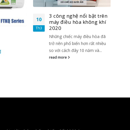
i bật trên
3 công nghệ nổi bật trên
10
10
không khí
máy điều hòa không khí
2020
Th3
Th3
điều hòa đã
Những chiếc máy điều hòa đã
Daikin FTHF60RVMV
Daiki
ơn rất nhiều
trở nên phổ biến hơn rất nhiều
 năm và...
so với cách đây 10 năm và...
₫
Giá
Giá
₫
Giá
5.00
out of 5
5.00
o
0
28.690.000
₫
29.500.000
21.500.
hiện
gốc
hiện
read more
tại
là:
tại
₫.
là:
29.500.000₫.
là:
27.990.000₫.
28.690.000₫.