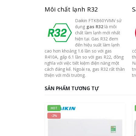
Môi chất lạnh R32
S
Daikin FTKB60YVMV sử
dụng
gas R32
là môi
chất làm lạnh mới nhất
hiện tại. Gas R32 đem
đến hiệu suất làm lạnh
cao hơn khoảng 1.6 lần so với gas
có
R410A, gấp 6.1 lần so với gas R22, đồng
th
nghĩa với việc tiết kiệm điện năng một
N
cách đáng kể. Ngoài ra, gas R32 rất thân
t
thiện với môi trường.
tr
SẢN PHẨM TƯƠNG TỰ
HOT