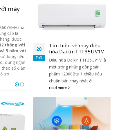
với máy
KB60YVMV mà
ung cấp là
 hãng, được
áy điều
Tìm hiều về máy điều
12 tháng với
20
20
và 5 năm với
TF35UV1V
hòa Daikin FTF35UV1V
 sử dụng, nếu
Th3
Th3
FTF35UV1V là
Điều hòa Daikin FTF35UV1V là
ào, đừng ngần
dòng sản
một trong những dòng sản
n theo số điện
chiều tiêu
phẩm 12000Btu 1 chiều tiêu
ỗ trợ.
t ở...
chuẩn bán chạy nhất ở...
read more
HOT
HOT
-3%
-2%