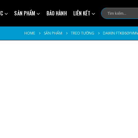
ỨC
SẢN PHẨM
BẢO HÀNH
LIÊN KẾT
HOME
SẢN PHẨM
TREO TƯỜNG
DAIKIN FTKB60YVM