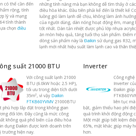
n có thể cần đến
những tính năng mà bạn không dễ tìm thấy ở các
phẩm rộng, tính
điều hòa khác. Đầu tiên phải kể đến là thiết kế 
ợp lý và mạng
luồng gió làm lạnh dễ chịu, không làm ảnh hưởng
64 tỉnh thành
của người dùng, dàn nóng hoạt động êm, mang lạ
 lựa chọn
điều
tốt nhất. Dàn tản nhiệt được phủ lớp nhựa acryl
ăn mòn hiệu quả, tăng tuổi thọ sản phẩm. Điểm n
dòng sản phẩm này là
Đaikin
sử dụng gas R32, m
lạnh mới nhất hiệu suất làm lạnh cao và thân thi
3 công nghệ chăm sóc
3 công nghệ 
26
26
sức khỏe trên máy điều
sức khỏe trên
ông suất 21000 BTU
Inverter
hòa Daikin
hòa Daikin
Th3
Th3
FTKA25UAVMV
FTKA25UAVM
Với công suất lạnh 21000
Công nghệ 
BTU (6.0kW hoặc 2.5 HP),
Inverter củ
1. Bộ lọc khử mùi, diệt khuẩn
1. Bộ lọc khử mùi,
tối ưu trong diện tích dưới
Đaikin giúp
Sản phẩm điều hòa Daikin
Sản phẩm điều hò
35m², vì vậy
Daikin
FTKB60YVM
9000Btu 1 chiều Inverter
9000Btu 1 chiều I
FTKB60YVMV
21000BTU
liên tục mà
t phù hợp lắp đặt trong không gian
bật, giảm thiểu hao phí đi
FTKA25UAVMV tích hợp đồng
FTKA25UAVMV tíc
ương đối lớn. Đây cũng là mức công
quá trình khởi động động 
thời...
thời...
uất không quá phổ biến của điều hòa
Một mặt giúp tiết kiệm điệ
read more
read more
ân dụng Đaikin được kinh doanh trên
65%, mặt khác giúp máy 
ị trường hiện nay.
hơn.