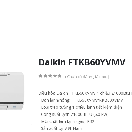
Daikin FTKB60YVMV
( Chưa có đánh giá nào. )
0
out of 5
Điều hòa Đaikin FTKB60XVMV 1 chiều 21000Btu I
• Dàn lạnh/nóng: FTKB60XVMV/RKB60XVMV
• Loại treo tường 1 chiều lạnh tiết kiệm điện
• Công suất lạnh 21000 BTU (6.0 kW)
Điều hòa Daikin với giải
Điều hòa Daiki
• Môi chất làm lạnh (gas) R32
03
03
pháp chống biến đổi khí
pháp chống biê
• Sản xuất tại Việt Nam
hậu
hậu
Th9
Th9