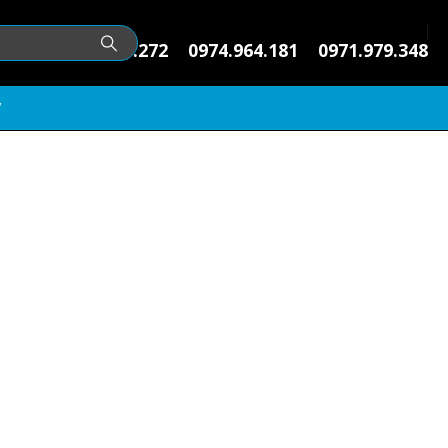
0974.145.272
0974.964.181
0971.979.348
V