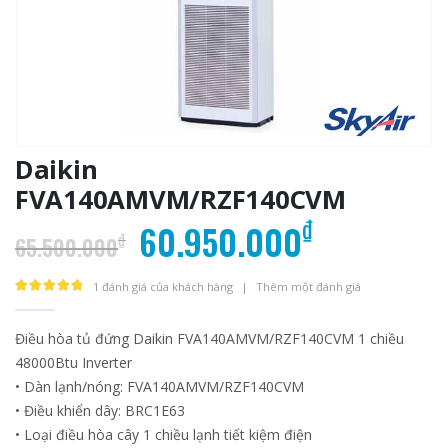
Daikin
FVA140AMVM/RZF140CVM
Giá
Giá
₫
60.950.000
₫
65.500.000
gốc
hiện
là:
tại
1
đánh giá của khách hàng
|
Thêm một đánh giá
5.00
out of 5
65.500.000₫.
là:
Điều hòa tủ đứng Daikin FVA140AMVM/RZF140CVM 1 chiều
60.950.0
48000Btu Inverter
• Dàn lạnh/nóng: FVA140AMVM/RZF140CVM
• Điều khiển dây: BRC1E63
• Loại điều hòa cây 1 chiều lạnh tiết kiệm điện