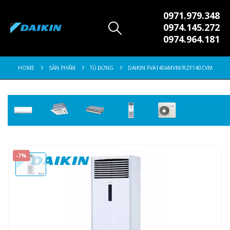
0971.979.348
0974.145.272
0974.964.181
HOME
SẢN PHẨM
TỦ ĐỨNG
DAIKIN FVA140AMVM/RZF140CVM
-7%