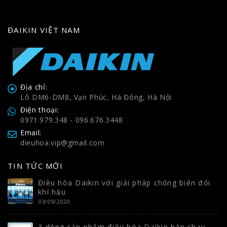
ĐAIKIN VIỆT NAM
Địa chỉ:
Lô DM6-DM8, Vạn Phúc, Hà Đông, Hà Nội
Điện thoại:
0971.979.348 - 096.676.3448
Email:
dieuhoa.vip@gmail.com
TIN TỨC MỚI
Điều hòa Daikin với giải pháp chống biến đổi
khí hậu
03/09/2020
3 dòng sản phẩm điều hòa Daikin bán chạy