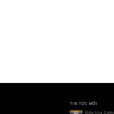
3 công nghệ nổi bật trên
3 công nghệ nổ
10
10
máy điều hòa không khí
máy điều hòa 
2020
2020
Th3
Th3
Những chiếc máy điều hòa đã
Những chiếc máy 
trở nên phổ biến hơn rất nhiều
trở nên phổ biến h
so với cách đây 10 năm và...
so với cách đây 10
read more
read more
TIN TỨC MỚI
Điều hòa Daikin