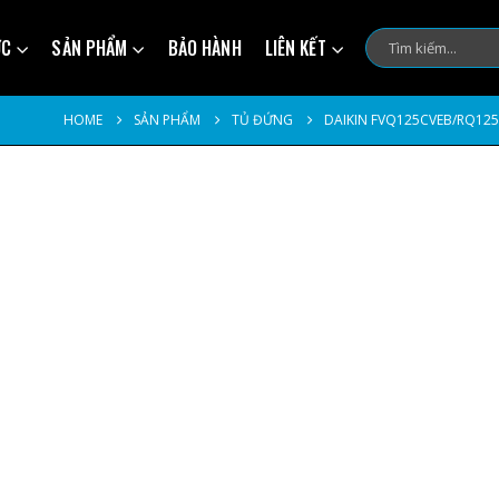
ỨC
SẢN PHẨM
BẢO HÀNH
LIÊN KẾT
HOME
SẢN PHẨM
TỦ ĐỨNG
DAIKIN FVQ125CVEB/RQ12