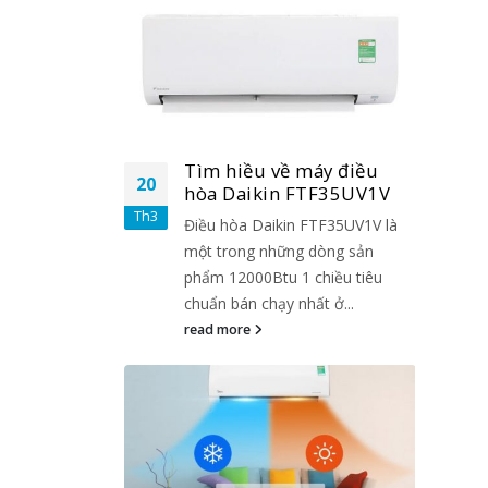
áy điều
Tìm hiều về máy điều
20
20
TF35UV1V
hòa Daikin FTF35UV1V
Th3
Th3
FTF35UV1V là
Điều hòa Daikin FTF35UV1V là
dòng sản
một trong những dòng sản
chiều tiêu
phẩm 12000Btu 1 chiều tiêu
t ở...
chuẩn bán chạy nhất ở...
read more