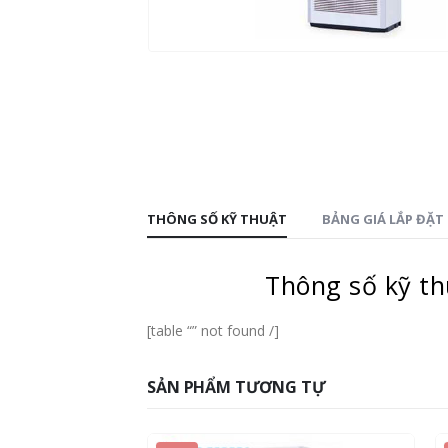
THÔNG SỐ KỸ THUẬT
BẢNG GIÁ LẮP ĐẶT
Thông số kỹ t
[table “” not found /]
SẢN PHẨM TƯƠNG TỰ