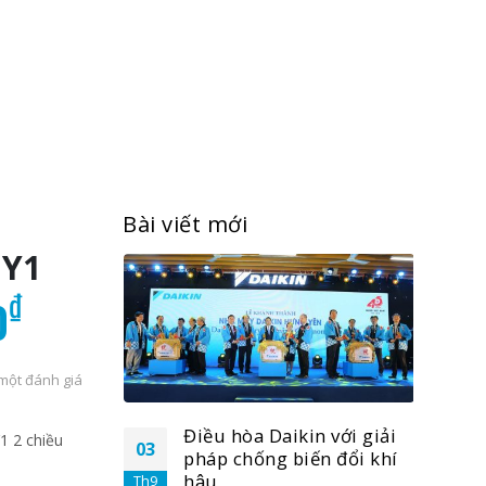
Bài viết mới
MY1
Giá
₫
0
hiện
tại
một đánh giá
0₫.
là:
n với giải
Điều hòa Daikin với giải
 2 chiều
56.590.000₫.
03
03
́n đổi khí
pháp chống biến đổi khí
hậu
Th9
Th9