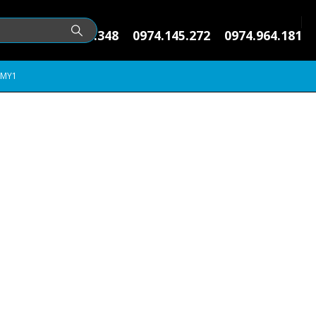
0971.979.348
0974.145.272
0974.964.181
5MY1