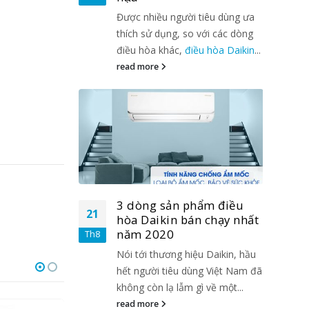
tiêu dùng ưa
Được nhiều người tiêu dùng ưa
 với các dòng
thích sử dụng, so với các dòng
ều hòa Daikin
...
điều hòa khác,
điều hòa Daikin
...
read more
hẩm điều
3 dòng sản phẩm điều
21
21
n chạy nhất
hòa Daikin bán chạy nhất
năm 2020
Th8
Th8
u Daikin, hầu
Nói tới thương hiệu Daikin, hầu
ng Việt Nam đã
hết người tiêu dùng Việt Nam đã
ì về một...
không còn lạ lẫm gì về một...
read more