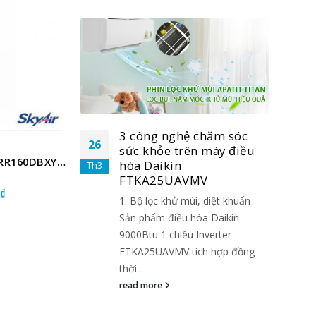
-5%
-3%
chăm sóc
3 công nghệ chăm sóc
26
26
 máy điều
sức khỏe trên máy điều
Daikin FVRN160BXV1V/RR160DBXY1V
Daikin FVA60AMVM/RZF60CV2V
Daiki
hòa Daikin
Th3
Th3
V
FTKA25UAVMV
₫
Giá
Giá
₫
Giá
5.00
out of 5
5.00
o
0
39.550.000
₫
 diệt khuẩn
1. Bộ lọc khử mùi, diệt khuẩn
41.500.000
62.500
hiện
gốc
hiện
tại
là:
tại
a Daikin
Sản phẩm điều hòa Daikin
.
là:
41.500.000₫.
là:
nverter
9000Btu 1 chiều Inverter
53.600.000₫.
39.550.000₫.
h hợp đồng
FTKA25UAVMV tích hợp đồng
thời...
read more