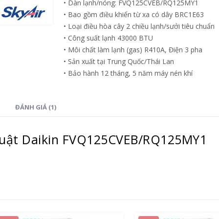
• Dàn lạnh/nóng: FVQ125CVEB/RQ125MY1
Được nhiều người tiêu dùng ưa
Được nhiều người 
• Bao gồm điều khiển từ xa có dây BRC1E63
thích sử dụng, so với các dòng
thích sử dụng, so
• Loại điều hòa cây 2 chiều lạnh/sưởi tiêu chuẩn
điều hòa khác,
điều hòa Daikin
...
điều hòa khác,
đi
• Công suất lạnh 43000 BTU
read more
read more
• Môi chất làm lạnh (gas) R410A, Điện 3 pha
• Sản xuất tại Trung Quốc/Thái Lan
• Bảo hành 12 tháng, 5 năm máy nén khí
ĐÁNH GIÁ (1)
huật Daikin FVQ125CVEB/RQ125MY1
3 dòng sản phẩm điều
3 dòng sản p
21
21
hòa Daikin bán chạy nhất
hòa Daikin bá
năm 2020
năm 2020
Th8
Th8
Nói tới thương hiệu Daikin, hầu
Nói tới thương hiệ
hết người tiêu dùng Việt Nam đã
hết người tiêu dù
không còn lạ lẫm gì về một...
không còn lạ lẫm g
read more
read more