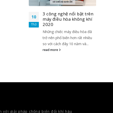
i bật trên
3 công nghệ nổi bật trên
10
10
không khí
máy điều hòa không khí
2020
Th3
Th3
điều hòa đã
Những chiếc máy điều hòa đã
ơn rất nhiều
trở nên phổ biến hơn rất nhiều
 năm và...
so với cách đây 10 năm và...
read more
 với giải pháp chống biến đổi khí hậu