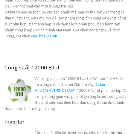
phẩm tốt nhất, dịch vụ sau bán hàng hoàn hảo, đồng thời vẫn đảm bảo
điều kiện tốt nhất cho môi trường trái đất.
Đaikin có đầy đủ toàn bộ các sản phẩm mà bạn có thể cần đến trong cả
dân dụng và thương mại với dải sản phẩm rộng, tính năng đa dạng, công
suất phù hợp, giá thành hợp lý và mạng lưới phân phối, bảo hành sản
phẩm rộng khắp 64 tỉnh thành Việt Nam. Lựa chọn công nghệ và chất
lượng, lựa chọn
điều hòa Đaikin
.
Công suất 12000 BTU
Với công suất lạnh 12000 BTU (3.5kW hoặc 1.5 HP), tối
ưu trong diện tích dưới 20m², vì vậy
Daikin
FCNQ13MV1/RNQ13MV1
12000BTU rất phù hợp lắp đặt
trong không gian vừa phải. Đây cũng là mức công suất
khá phổ biến của điều hòa dân dụng Đaikin được kinh
doanh trên thị trường hiện nay.
Inverter
Công nghệ biến tần Inverter của điều hòa Đaikin giúp