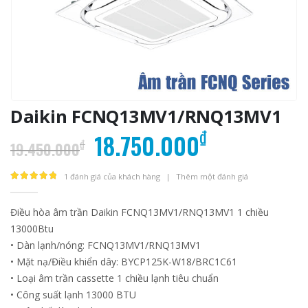
Daikin FCNQ13MV1/RNQ13MV1
Giá
Giá
₫
18.750.000
₫
19.450.000
gốc
hiện
là:
tại
1
đánh giá của khách hàng
|
Thêm một đánh giá
5.00
out of 5
19.450.000₫.
là:
Điều hòa âm trần Daikin FCNQ13MV1/RNQ13MV1 1 chiều
18.750.00
13000Btu
• Dàn lạnh/nóng: FCNQ13MV1/RNQ13MV1
• Mặt nạ/Điều khiển dây: BYCP125K-W18/BRC1C61
• Loại âm trần cassette 1 chiều lạnh tiêu chuẩn
• Công suất lạnh 13000 BTU