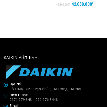
Giá
Giá
₫
5.00
out of 5
5.00
out of 5
42.050.000
₫
45.500.000
gốc
hiện
là:
tại
45.500.000₫.
là:
.000₫.
42.050.
ĐAIKIN VIỆT NAM
Địa chỉ:
Lô DM6-DM8, Vạn Phúc, Hà Đông, Hà Nội
Điện thoại:
0971.979.348 - 096.676.3448
Email: