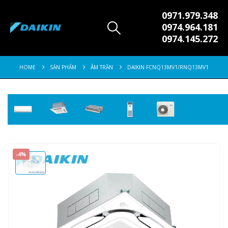
0971.979.348
0974.964.181
0974.145.272
HOME
SẢN PHẨM
ÂM TRẦN
DAIKIN FCNQ13MV1/RNQ13MV1
-4%