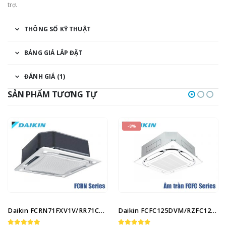
trợ.
THÔNG SỐ KỸ THUẬT
BẢNG GIÁ LẮP ĐẶT
ĐÁNH GIÁ (1)
SẢN PHẨM TƯƠNG TỰ
-8%
Daikin FCRN71FXV1V/RR71CBXY1V
Daikin FCFC125DVM/RZFC125DY1