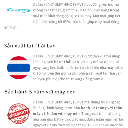
Daikin FCNQ13MV1/RNQ13MV1 hoạt động liên tục mà
không cần tắt bật, giảm thiểu hao phí điện năng trong
quá trình khởi động động cơ của máy. Một mặt giúp tiết
kiệm điện năng tới 65%, mặt khác giúp máy hoạt động
êm hơn.
Sản xuất tại Thái Lan
Daikin FCNQ13MV1/RNQ13MV1 được sản xuất và nhập
khẩu nguyên bộ từ
Thái Lan
. Với quy mô và doanh số
ngày càng lớn, Đaikin hiện tại có rất nhiều nhà máy bố trí
khắp nơi trên thế giới và sản phẩm sản xuất tại Thái Lan
chủ yếu phục vụ cho thị trường Đông Nam Á.
Bảo hành 5 năm với máy nén
Daikin FCNQ13MV1/RNQ13MV1 mà chúng tôi cung cấp
là hàng chính hãng, được
bảo hành 12 tháng với thân
máy và 5 năm với máy nén
. Trong quá trình sử dụng,
nếu bạn gặp bất kỳ trục trặc nào, đừng ngần ngại liên lạc
ngay với Đaikin theo số điện thoại 1800.6777 để được hỗ